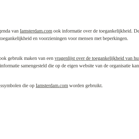
genda van 
Iamsterdam.com
 ook informatie over de toegankelijkheid. 
toegankelijkheid en voorzieningen voor mensen met beperkingen.
ok gebruik maken van een 
vragenlijst over de toegankelijkheid van hu
informatie samengesteld die op de eigen website van de organisatie ka
dssymbolen die op 
Iamsterdam.com
 worden gebruikt.